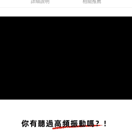
詳細說明
相關推薦
※ 請注意：結帳手續完成當下不需立刻繳費，但若您需要取消訂單，請聯絡
購買商品的店家。未經商家同意取消之訂單仍視為有效，需透過AFTEE先享
後付繳納相關費用。
※ 交易是否成功請以「AFTEE先享後付 」之結帳頁面顯示為準，若有關於
是否繳費成功／繳費後需取消欲退款等相關疑問，請聯繫「AFTEE先享後付
客戶支援中心」
https://netprotections.freshdesk.com/support/home
【注意事項】
１．透過由恩沛科技股份有限公司提供之「AFTEE先享後付」服務完成之交
易，需依本服務之必要範圍內提供個人資料，並將交易相關給付款項請求債
權轉讓予恩沛科技股份有限公司。
２．關於個人資料處理事宜，請瀏覽以下網址：
https://aftee.tw/terms/#terms3
３．未成年的使用者請事先徵得法定代理人或監護人之同意方可使用
「AFTEE先享後付」，若未經同意申辦者引起之損失，本公司不負相關責
任。
４．使用「AFTEE先享後付」時，將依據個別帳號之用戶狀況，依本公司即
時審查核予不同之上限額度；若仍有額度不足之情形，本公司將視審查結果
請求用戶進行身份認證。
５．嚴禁一人註冊多個帳號或使用他人資訊註冊。若發現惡意使用之情形，
恩沛科技股份有限公司將有權停止該用戶之使用額度並採取法律行動。