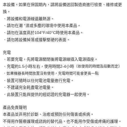
本設備。如果在保固期內，請將設備送回製造商進行檢查、維修或更
換。
．將設備和電源線遠離熱源。
．請勿在潮 °濕或多塵的環境中使用本產品。
．請勿在溫度高於104°F/40°C時使用本產品。
．請勿將設備掉落或撞擊堅硬的表面。
充電
．若要充電，先將電源關閉後將電源線插入電源插座。
．
充電約1.5小時左右，使用時間2-4小時
（依使用的時間及段數而定）
．如果機器長時間放置沒有使用，充電時間可能會更長一點
．裝置可隨時以任何電池電量進行充電。
．不建議完全耗盡電池電量。
．此裝置只能與提供的經認證的充電器一起使用。
產品免責聲明
本產品並非用於診斷、治癒或預防任何傷害或疾病。
不得
用作醫療護理或諮詢的替代品，也不能用作受傷或疼痛的護理。