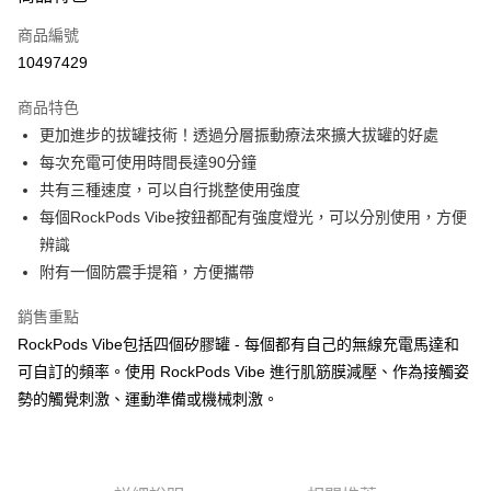
商品編號
街口支付
10497429
悠遊付
商品特色
Google Pay
更加進步的拔罐技術！透過分層振動療法來擴大拔罐的好處
全盈+PAY
每次充電可使用時間長達90分鐘
共有三種速度，可以自行挑整使用強度
AFTEE先享後付
每個RockPods Vibe按鈕都配有強度燈光，可以分別使用，方便
相關說明
辨識
【關於「AFTEE先享後付」】
ATM付款
AFTEE先享後付是「在收到商品之後才付款」的支付方式。 讓您購物簡單
附有一個防震手提箱，方便攜帶
便利好安心！
１．簡單：不需註冊會員、不需綁卡、不需儲值。
銷售重點
運送方式
２．便利：只要手機號碼，簡訊認證，即可結帳。
RockPods Vibe包括四個矽膠罐 - 每個都有自己的無線充電馬達和
３．安心：先確認商品／服務後，再付款。
宅配
可自訂的頻率。使用 RockPods Vibe 進行肌筋膜減壓、作為接觸姿
每筆NT$80，滿NT$5,000(含以上)免運費
【「AFTEE先享後付」結帳流程】
勢的觸覺刺激、運動準備或機械刺激。
１．於結帳方式選擇「AFTEE先享後付」後，將跳轉至「AFTEE先享後付」
宅配-離島
結帳頁面，進行簡訊認證並確認金額後，即可完成結帳。
２．訂單成立數日內，您將收到繳費通知簡訊。
每筆NT$100，滿NT$5,000(含以上)免運費
３．收到繳費通知簡訊後14天內，點擊此簡訊中的連結，可透過四大超商／
ATM／網路銀行／等多元方式進行付款，方視為交易完成。