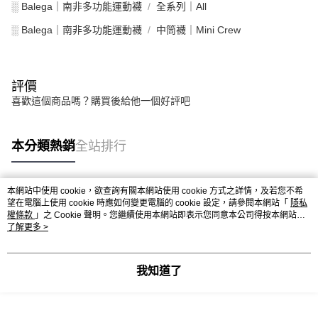
░ Balega｜南非多功能運動襪
全系列｜All
░ Balega｜南非多功能運動襪
中筒襪｜Mini Crew
評價
喜歡這個商品嗎？購買後給他一個好評吧
本分類熱銷
全站排行
本網站中使用 cookie，欲查詢有關本網站使用 cookie 方式之詳情，及若您不希
熱門標籤
望在電腦上使用 cookie 時應如何變更電腦的 cookie 設定，請參閱本網站「
隱私
權條款
」之 Cookie 聲明。您繼續使用本網站即表示您同意本公司得按本網站使
用條款之 Cookie 聲明使用 cookie。
了解更多 >
我知道了