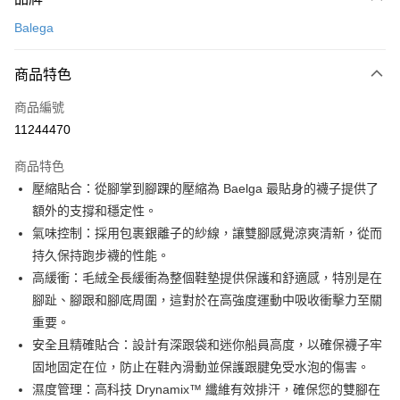
信用卡一次付款
Balega
超商取貨付款
商品特色
LINE Pay
商品編號
Apple Pay
11244470
街口支付
商品特色
悠遊付
壓縮貼合：從腳掌到腳踝的壓縮為 Baelga 最貼身的襪子提供了
Google Pay
額外的支撐和穩定性。
氣味控制：採用包裹銀離子的紗線，讓雙腳感覺涼爽清新，從而
全盈+PAY
持久保持跑步襪的性能。
AFTEE先享後付
高緩衝：毛絨全長緩衝為整個鞋墊提供保護和舒適感，特別是在
相關說明
腳趾、腳跟和腳底周圍，這對於在高強度運動中吸收衝擊力至關
【關於「AFTEE先享後付」】
重要。
ATM付款
AFTEE先享後付是「在收到商品之後才付款」的支付方式。 讓您購物簡單
安全且精確貼合：設計有深跟袋和迷你船員高度，以確保襪子牢
便利好安心！
１．簡單：不需註冊會員、不需綁卡、不需儲值。
固地固定在位，防止在鞋內滑動並保護跟腱免受水泡的傷害。
運送方式
２．便利：只要手機號碼，簡訊認證，即可結帳。
濕度管理：高科技 Drynamix™ 纖維有效排汗，確保您的雙腳在
３．安心：先確認商品／服務後，再付款。