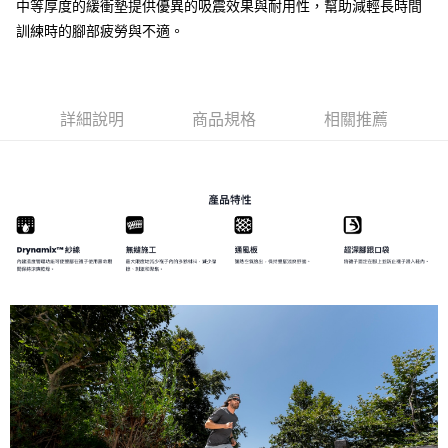
中等厚度的緩衝墊提供優異的吸震效果與耐用性，幫助減輕長時間
請求用戶進行身份認證。
訓練時的腳部疲勞與不適。
５．嚴禁一人註冊多個帳號或使用他人資訊註冊。若發現惡意使用之情形，
恩沛科技股份有限公司將有權停止該用戶之使用額度並採取法律行動。
詳細說明
商品規格
相關推薦