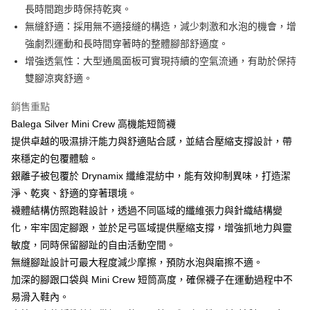
全家取貨付款
長時間跑步時保持乾爽。
每筆NT$70，滿NT$5,000(含以上)免運費
【「AFTEE先享後付」結帳流程】
無縫舒適：採用無不適接縫的構造，減少刺激和水泡的機會，增
１．於結帳方式選擇「AFTEE先享後付」後，將跳轉至「AFTEE先享後付」
強劇烈運動和長時間穿著時的整體腳部舒適度。
7-11取貨付款
結帳頁面，進行簡訊認證並確認金額後，即可完成結帳。
２．訂單成立數日內，您將收到繳費通知簡訊。
增強透氣性：大型通風面板可實現持續的空氣流通，有助於保持
每筆NT$70，滿NT$5,000(含以上)免運費
３．收到繳費通知簡訊後14天內，點擊此簡訊中的連結，可透過四大超商／
雙腳涼爽舒適。
ATM／網路銀行／等多元方式進行付款，方視為交易完成。
宅配
※ 請注意：結帳手續完成當下不需立刻繳費，但若您需要取消訂單，請聯絡
銷售重點
每筆NT$80，滿NT$5,000(含以上)免運費
購買商品的店家。未經商家同意取消之訂單仍視為有效，需透過AFTEE先享
後付繳納相關費用。
Balega Silver Mini Crew 高機能短筒襪
宅配-離島
※ 交易是否成功請以「AFTEE先享後付 」之結帳頁面顯示為準，若有關於
提供卓越的吸濕排汗能力與舒適貼合感，並結合壓縮支撐設計，帶
是否繳費成功／繳費後需取消欲退款等相關疑問，請聯繫「AFTEE先享後付
每筆NT$100，滿NT$5,000(含以上)免運費
來穩定的包覆體驗。
客戶支援中心」
https://netprotections.freshdesk.com/support/home
銀離子被包覆於 Drynamix 纖維混紡中，能有效抑制異味，打造潔
【注意事項】
淨、乾爽、舒適的穿著環境。
１．透過由恩沛科技股份有限公司提供之「AFTEE先享後付」服務完成之交
易，需依本服務之必要範圍內提供個人資料，並將交易相關給付款項請求債
襪體結構仿照跑鞋設計，透過不同區域的纖維張力與針織結構變
權轉讓予恩沛科技股份有限公司。
化，牢牢固定腳跟，並於足弓區域提供壓縮支撐，增強抓地力與靈
２．關於個人資料處理事宜，請瀏覽以下網址：
敏度，同時保留腳趾的自由活動空間。
https://aftee.tw/terms/#terms3
３．未成年的使用者請事先徵得法定代理人或監護人之同意方可使用
無縫腳趾設計可最大程度減少摩擦，預防水泡與磨擦不適。
「AFTEE先享後付」，若未經同意申辦者引起之損失，本公司不負相關責
加深的腳跟口袋與 Mini Crew 短筒高度，確保襪子在運動過程中不
任。
４．使用「AFTEE先享後付」時，將依據個別帳號之用戶狀況，依本公司即
易滑入鞋內。
時審查核予不同之上限額度；若仍有額度不足之情形，本公司將視審查結果