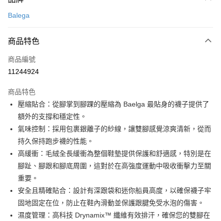
信用卡一次付款
Balega
超商取貨付款
商品特色
LINE Pay
商品編號
Apple Pay
11244924
街口支付
商品特色
悠遊付
壓縮貼合：從腳掌到腳踝的壓縮為 Baelga 最貼身的襪子提供了
Google Pay
額外的支撐和穩定性。
氣味控制：採用包裹銀離子的紗線，讓雙腳感覺涼爽清新，從而
全盈+PAY
持久保持跑步襪的性能。
AFTEE先享後付
高緩衝：毛絨全長緩衝為整個鞋墊提供保護和舒適感，特別是在
相關說明
腳趾、腳跟和腳底周圍，這對於在高強度運動中吸收衝擊力至關
【關於「AFTEE先享後付」】
重要。
ATM付款
AFTEE先享後付是「在收到商品之後才付款」的支付方式。 讓您購物簡單
安全且精確貼合：設計有深跟袋和迷你船員高度，以確保襪子牢
便利好安心！
１．簡單：不需註冊會員、不需綁卡、不需儲值。
固地固定在位，防止在鞋內滑動並保護跟腱免受水泡的傷害。
運送方式
２．便利：只要手機號碼，簡訊認證，即可結帳。
濕度管理：高科技 Drynamix™ 纖維有效排汗，確保您的雙腳在
３．安心：先確認商品／服務後，再付款。