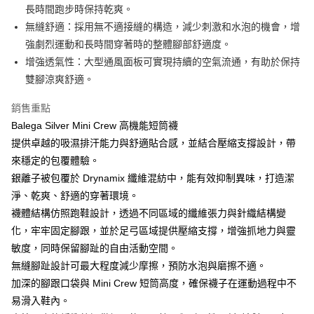
全家取貨付款
長時間跑步時保持乾爽。
每筆NT$70，滿NT$5,000(含以上)免運費
【「AFTEE先享後付」結帳流程】
無縫舒適：採用無不適接縫的構造，減少刺激和水泡的機會，增
１．於結帳方式選擇「AFTEE先享後付」後，將跳轉至「AFTEE先享後付」
強劇烈運動和長時間穿著時的整體腳部舒適度。
7-11取貨付款
結帳頁面，進行簡訊認證並確認金額後，即可完成結帳。
２．訂單成立數日內，您將收到繳費通知簡訊。
增強透氣性：大型通風面板可實現持續的空氣流通，有助於保持
每筆NT$70，滿NT$5,000(含以上)免運費
３．收到繳費通知簡訊後14天內，點擊此簡訊中的連結，可透過四大超商／
雙腳涼爽舒適。
ATM／網路銀行／等多元方式進行付款，方視為交易完成。
宅配
※ 請注意：結帳手續完成當下不需立刻繳費，但若您需要取消訂單，請聯絡
銷售重點
每筆NT$80，滿NT$5,000(含以上)免運費
購買商品的店家。未經商家同意取消之訂單仍視為有效，需透過AFTEE先享
後付繳納相關費用。
Balega Silver Mini Crew 高機能短筒襪
宅配-離島
※ 交易是否成功請以「AFTEE先享後付 」之結帳頁面顯示為準，若有關於
提供卓越的吸濕排汗能力與舒適貼合感，並結合壓縮支撐設計，帶
是否繳費成功／繳費後需取消欲退款等相關疑問，請聯繫「AFTEE先享後付
每筆NT$100，滿NT$5,000(含以上)免運費
來穩定的包覆體驗。
客戶支援中心」
https://netprotections.freshdesk.com/support/home
銀離子被包覆於 Drynamix 纖維混紡中，能有效抑制異味，打造潔
【注意事項】
淨、乾爽、舒適的穿著環境。
１．透過由恩沛科技股份有限公司提供之「AFTEE先享後付」服務完成之交
易，需依本服務之必要範圍內提供個人資料，並將交易相關給付款項請求債
襪體結構仿照跑鞋設計，透過不同區域的纖維張力與針織結構變
權轉讓予恩沛科技股份有限公司。
化，牢牢固定腳跟，並於足弓區域提供壓縮支撐，增強抓地力與靈
２．關於個人資料處理事宜，請瀏覽以下網址：
敏度，同時保留腳趾的自由活動空間。
https://aftee.tw/terms/#terms3
３．未成年的使用者請事先徵得法定代理人或監護人之同意方可使用
無縫腳趾設計可最大程度減少摩擦，預防水泡與磨擦不適。
「AFTEE先享後付」，若未經同意申辦者引起之損失，本公司不負相關責
加深的腳跟口袋與 Mini Crew 短筒高度，確保襪子在運動過程中不
任。
４．使用「AFTEE先享後付」時，將依據個別帳號之用戶狀況，依本公司即
易滑入鞋內。
時審查核予不同之上限額度；若仍有額度不足之情形，本公司將視審查結果