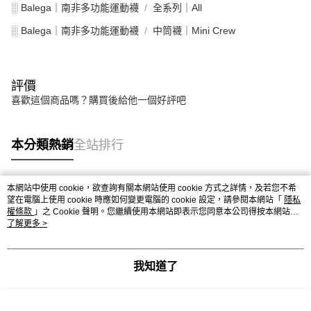
░ Balega｜南非多功能運動襪
全系列｜All
░ Balega｜南非多功能運動襪
中筒襪｜Mini Crew
評價
喜歡這個商品嗎？購買後給他一個好評吧
本分類熱銷
全站排行
本網站中使用 cookie，欲查詢有關本網站使用 cookie 方式之詳情，及若您不希
熱門標籤
望在電腦上使用 cookie 時應如何變更電腦的 cookie 設定，請參閱本網站「
隱私
權條款
」之 Cookie 聲明。您繼續使用本網站即表示您同意本公司得按本網站使
用條款之 Cookie 聲明使用 cookie。
了解更多 >
我知道了