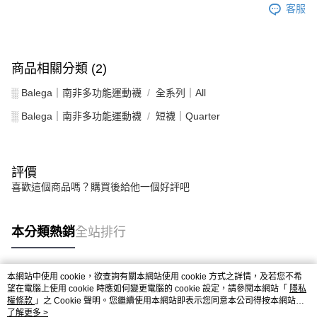
客服
商品相關分類 (2)
░ Balega｜南非多功能運動襪
全系列｜All
░ Balega｜南非多功能運動襪
短襪｜Quarter
評價
喜歡這個商品嗎？購買後給他一個好評吧
本分類熱銷
全站排行
本網站中使用 cookie，欲查詢有關本網站使用 cookie 方式之詳情，及若您不希
熱門標籤
望在電腦上使用 cookie 時應如何變更電腦的 cookie 設定，請參閱本網站「
隱私
權條款
」之 Cookie 聲明。您繼續使用本網站即表示您同意本公司得按本網站使
用條款之 Cookie 聲明使用 cookie。
了解更多 >