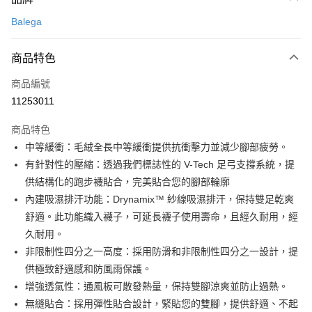
信用卡一次付款
Balega
超商取貨付款
商品特色
LINE Pay
商品編號
Apple Pay
11253011
街口支付
商品特色
悠遊付
中等緩衝：毛絨全長中等緩衝提供抗衝擊力並減少腳部疲勞。
Google Pay
有針對性的壓縮：透過我們標誌性的 V-Tech 足弓支撐系統，提
供結構化的跑步襪貼合，完美貼合您的腳部輪廓
全盈+PAY
內建吸濕排汗功能：Drynamix™ 紗線吸濕排汗，保持雙足乾爽
AFTEE先享後付
舒適。此功能織入襪子，可延長襪子使用壽命，且經久耐用，經
相關說明
久耐用。
【關於「AFTEE先享後付」】
非限制性四分之一高度：採用防滑和非限制性四分之一設計，提
ATM付款
AFTEE先享後付是「在收到商品之後才付款」的支付方式。 讓您購物簡單
供極致舒適感和防風雨保護。
便利好安心！
１．簡單：不需註冊會員、不需綁卡、不需儲值。
增強透氣性：通風板可散發熱量，保持雙腳涼爽並防止過熱。
運送方式
２．便利：只要手機號碼，簡訊認證，即可結帳。
無縫貼合：採用彈性貼合設計，緊貼您的雙腳，提供舒適、不起
３．安心：先確認商品／服務後，再付款。