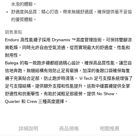
全家取貨付款
水泡的體驗。
每筆NT$70，滿NT$5,000(含以上)免運費
【「AFTEE先享後付」結帳流程】
舒適度與品質：精心打造，帶來無縫舒適感，確保提供毫不妥協
１．於結帳方式選擇「AFTEE先享後付」後，將跳轉至「AFTEE先享後付」
的優質體驗。
7-11取貨付款
結帳頁面，進行簡訊認證並確認金額後，即可完成結帳。
２．訂單成立數日內，您將收到繳費通知簡訊。
每筆NT$70，滿NT$5,000(含以上)免運費
銷售重點
３．收到繳費通知簡訊後14天內，點擊此簡訊中的連結，可透過四大超商／
ATM／網路銀行／等多元方式進行付款，方視為交易完成。
Enduro 高性能襪子採用 Drynamix ™濕度管理技術，可保持雙腳涼
宅配
※ 請注意：結帳手續完成當下不需立刻繳費，但若您需要取消訂單，請聯絡
爽乾燥，同時允許自由空氣流通，從而實現最大的舒適度、性能和
每筆NT$80，滿NT$5,000(含以上)免運費
購買商品的店家。未經商家同意取消之訂單仍視為有效，需透過AFTEE先享
後付繳納相關費用。
耐用性。
宅配-離島
※ 交易是否成功請以「AFTEE先享後付 」之結帳頁面顯示為準，若有關於
Balega 的每一款跑步襪都經過精心設計，確保高品質性能，讓您自
是否繳費成功／繳費後需取消欲退款等相關疑問，請聯繫「AFTEE先享後付
每筆NT$100，滿NT$5,000(含以上)免運費
信地奔跑。無縫結構有效防止足背磨損，加深的後跟口袋確保每隻
客戶支援中心」
https://netprotections.freshdesk.com/support/home
襪子完美貼合足部，防止跑步時滑落。 V-Tech 足弓支撐系統增強了
【注意事項】
足弓支撐結構，提供額外支撐和性能提升。這款中緩震襪提供全掌
１．透過由恩沛科技股份有限公司提供之「AFTEE先享後付」服務完成之交
易，需依本服務之必要範圍內提供個人資料，並將交易相關給付款項請求債
舒適性和抗衝擊性，有助於減輕足部疲勞。提供 No Show、
權轉讓予恩沛科技股份有限公司。
Quarter 和 Crew 三種高度選擇。
２．關於個人資料處理事宜，請瀏覽以下網址：
https://aftee.tw/terms/#terms3
３．未成年的使用者請事先徵得法定代理人或監護人之同意方可使用
「AFTEE先享後付」，若未經同意申辦者引起之損失，本公司不負相關責
任。
詳細說明
商品規格
相關推薦
４．使用「AFTEE先享後付」時，將依據個別帳號之用戶狀況，依本公司即
時審查核予不同之上限額度；若仍有額度不足之情形，本公司將視審查結果