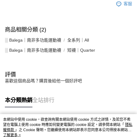
客服
商品相關分類 (2)
░ Balega｜南非多功能運動襪
全系列｜All
░ Balega｜南非多功能運動襪
短襪｜Quarter
評價
喜歡這個商品嗎？購買後給他一個好評吧
本分類熱銷
全站排行
本網站中使用 cookie，欲查詢有關本網站使用 cookie 方式之詳情，及若您不希
熱門標籤
望在電腦上使用 cookie 時應如何變更電腦的 cookie 設定，請參閱本網站「
隱私
權條款
」之 Cookie 聲明。您繼續使用本網站即表示您同意本公司得按本網站使
用條款之 Cookie 聲明使用 cookie。
了解更多 >