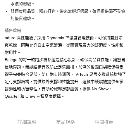
全家取貨付款
水泡的體驗。
每筆NT$70，滿NT$5,000(含以上)免運費
【「AFTEE先享後付」結帳流程】
舒適度與品質：精心打造，帶來無縫舒適感，確保提供毫不妥協
１．於結帳方式選擇「AFTEE先享後付」後，將跳轉至「AFTEE先享後付」
的優質體驗。
7-11取貨付款
結帳頁面，進行簡訊認證並確認金額後，即可完成結帳。
２．訂單成立數日內，您將收到繳費通知簡訊。
每筆NT$70，滿NT$5,000(含以上)免運費
銷售重點
３．收到繳費通知簡訊後14天內，點擊此簡訊中的連結，可透過四大超商／
ATM／網路銀行／等多元方式進行付款，方視為交易完成。
nduro 高性能襪子採用 Drynamix ™濕度管理技術，可保持雙腳涼
宅配
※ 請注意：結帳手續完成當下不需立刻繳費，但若您需要取消訂單，請聯絡
爽乾燥，同時允許自由空氣流通，從而實現最大的舒適度、性能和
每筆NT$80，滿NT$5,000(含以上)免運費
購買商品的店家。未經商家同意取消之訂單仍視為有效，需透過AFTEE先享
後付繳納相關費用。
耐用性。
宅配-離島
※ 交易是否成功請以「AFTEE先享後付 」之結帳頁面顯示為準，若有關於
Balega 的每一款跑步襪都經過精心設計，確保高品質性能，讓您自
是否繳費成功／繳費後需取消欲退款等相關疑問，請聯繫「AFTEE先享後付
每筆NT$100，滿NT$5,000(含以上)免運費
信地奔跑。無縫結構有效防止足背磨損，加深的後跟口袋確保每隻
客戶支援中心」
https://netprotections.freshdesk.com/support/home
襪子完美貼合足部，防止跑步時滑落。 V-Tech 足弓支撐系統增強了
【注意事項】
足弓支撐結構，提供額外支撐和性能提升。這款中緩震襪提供全掌
１．透過由恩沛科技股份有限公司提供之「AFTEE先享後付」服務完成之交
易，需依本服務之必要範圍內提供個人資料，並將交易相關給付款項請求債
舒適性和抗衝擊性，有助於減輕足部疲勞。提供 No Show、
權轉讓予恩沛科技股份有限公司。
Quarter 和 Crew 三種高度選擇。
２．關於個人資料處理事宜，請瀏覽以下網址：
https://aftee.tw/terms/#terms3
３．未成年的使用者請事先徵得法定代理人或監護人之同意方可使用
「AFTEE先享後付」，若未經同意申辦者引起之損失，本公司不負相關責
任。
詳細說明
商品規格
相關推薦
４．使用「AFTEE先享後付」時，將依據個別帳號之用戶狀況，依本公司即
時審查核予不同之上限額度；若仍有額度不足之情形，本公司將視審查結果