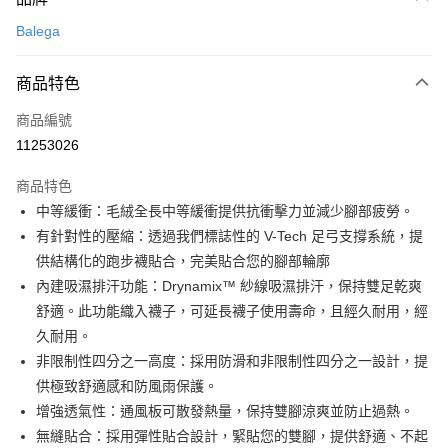
信用卡一次付款
Balega
超商取貨付款
商品特色
LINE Pay
商品編號
Apple Pay
11253026
街口支付
商品特色
悠遊付
中等緩衝：毛絨全長中等緩衝提供抗衝擊力並減少腳部疲勞。
Google Pay
有針對性的壓縮：透過我們標誌性的 V-Tech 足弓支撐系統，提
供結構化的跑步襪貼合，完美貼合您的腳部輪廓
全盈+PAY
內建吸濕排汗功能：Drynamix™ 紗線吸濕排汗，保持雙足乾爽
AFTEE先享後付
舒適。此功能織入襪子，可延長襪子使用壽命，且經久耐用，經
相關說明
久耐用。
【關於「AFTEE先享後付」】
非限制性四分之一高度：採用防滑和非限制性四分之一設計，提
ATM付款
AFTEE先享後付是「在收到商品之後才付款」的支付方式。 讓您購物簡單
供極致舒適感和防風雨保護。
便利好安心！
１．簡單：不需註冊會員、不需綁卡、不需儲值。
增強透氣性：通風板可散發熱量，保持雙腳涼爽並防止過熱。
運送方式
２．便利：只要手機號碼，簡訊認證，即可結帳。
無縫貼合：採用彈性貼合設計，緊貼您的雙腳，提供舒適、不起
３．安心：先確認商品／服務後，再付款。