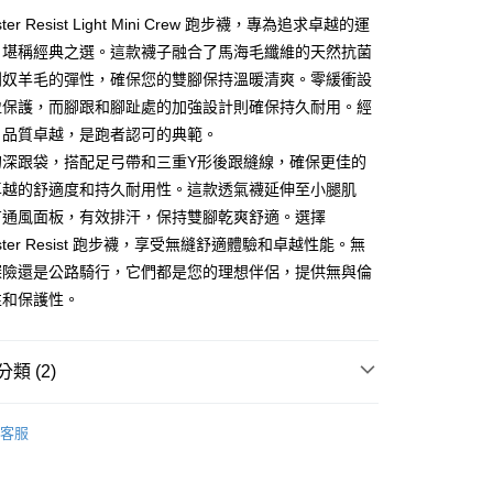
否成功請以「AFTEE先享後付 」之結帳頁面顯示為準，若有關於
功／繳費後需取消欲退款等相關疑問，請聯繫「AFTEE先享後
lister Resist Light Mini Crew 跑步襪，專為追求卓越的運
援中心」
https://netprotections.freshdesk.com/support/home
，堪稱經典之選。這款襪子融合了馬海毛纖維的天然抗菌
00，滿NT$5,000(含以上)免運費
利奴羊毛的彈性，確保您的雙腳保持溫暖清爽。零緩衝設
項】
恩沛科技股份有限公司提供之「AFTEE先享後付」服務完成之
盈保護，而腳跟和腳趾處的加強設計則確保持久耐用。經
依本服務之必要範圍內提供個人資料，並將交易相關給付款項請
，品質卓越，是跑者認可的典範。
讓予恩沛科技股份有限公司。
個人資料處理事宜，請瀏覽以下網址：
的深跟袋，搭配足弓帶和三重Y形後跟縫線，確保更佳的
ee.tw/terms/#terms3
卓越的舒適度和持久耐用性。這款透氣襪延伸至小腿肌
年的使用者請事先徵得法定代理人或監護人之同意方可使用
有通風面板，有效排汗，保持雙腳乾爽舒適。選擇
E先享後付」，若未經同意申辦者引起之損失，本公司不負相關責
 Blister Resist 跑步襪，享受無縫舒適體驗和卓越性能。無
AFTEE先享後付」時，將依據個別帳號之用戶狀況，依本公司
探險還是公路騎行，它們都是您的理想伴侶，提供無與倫
核予不同之上限額度；若仍有額度不足之情形，本公司將視審查
性和保護性。
用戶進行身份認證。
一人註冊多個帳號或使用他人資訊註冊。若發現惡意使用之情
科技股份有限公司將有權停止該用戶之使用額度並採取法律行
類 (2)
ga｜南非多功能運動襪
全系列｜All
客服
ga｜南非多功能運動襪
中筒襪｜Mini Crew