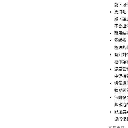
悠遊付
能，可
馬海毛
Google Pa
能，讓
全盈+PAY
不會出
耐用結
AFTEE先
零緩衝
相關說明
【關於「A
極致的
ATM付款
AFTEE
有針對
便利好安
１．簡單
程中讓
２．便利
運送方式
濕度管理
３．安心
中保持
全家取貨
【「AFT
透氣設
每筆NT$7
１．於結帳
鍊期間
付」結帳
無縫貼
7-11取貨
２．訂單
３．收到繳
起水泡
每筆NT$7
／ATM／
舒適度
※ 請注意
宅配
絡購買商品
協的優
先享後付
每筆NT$8
銷售重點