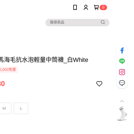
0
ga馬海毛抗水泡輕量中筒襪_白White
5,000免運
30
M
L