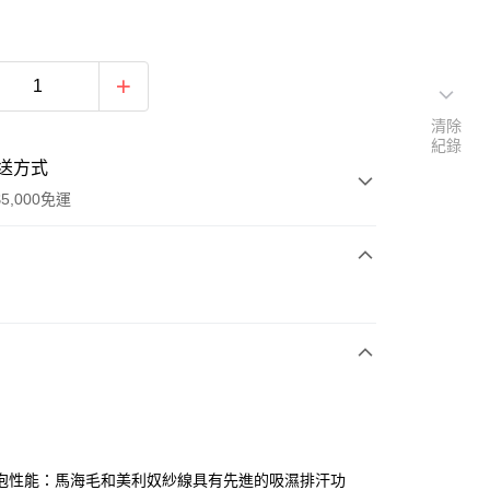
清除
紀錄
送方式
5,000免運
次付款
付款
泡性能：馬海毛和美利奴紗線具有先進的吸濕排汗功