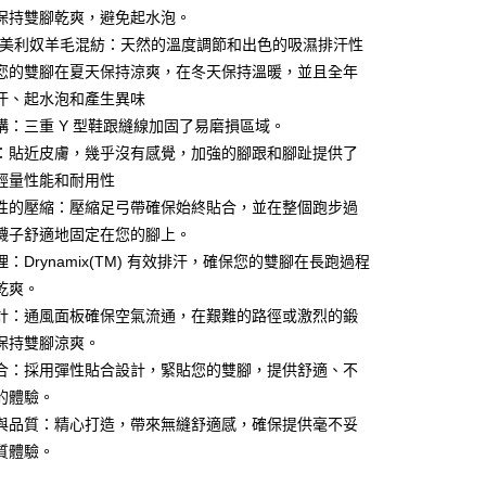
保持雙腳乾爽，避免起水泡。
-美利奴羊毛混紡：天然的溫度調節和出色的吸濕排汗性
y
您的雙腳在夏天保持涼爽，在冬天保持溫暖，並且全年
汗、起水泡和產生異味
構：三重 Y 型鞋跟縫線加固了易磨損區域。
享後付
：貼近皮膚，幾乎沒有感覺，加強的腳跟和腳趾提供了
FTEE先享後付」】
輕量性能和耐用性
先享後付是「在收到商品之後才付款」的支付方式。 讓您購物簡單
性的壓縮：壓縮足弓帶確保始終貼合，並在整個跑步過
心！
：不需註冊會員、不需綁卡、不需儲值。
襪子舒適地固定在您的腳上。
：只要手機號碼，簡訊認證，即可結帳。
：Drynamix(TM) 有效排汗，確保您的雙腳在長跑過程
：先確認商品／服務後，再付款。
乾爽。
付款
EE先享後付」結帳流程】
計：通風面板確保空氣流通，在艱難的路徑或激烈的鍛
0，滿NT$5,000(含以上)免運費
方式選擇「AFTEE先享後付」後，將跳轉至「AFTEE先享後
保持雙腳涼爽。
頁面，進行簡訊認證並確認金額後，即可完成結帳。
合：採用彈性貼合設計，緊貼您的雙腳，提供舒適、不
付款
成立數日內，您將收到繳費通知簡訊。
費通知簡訊後14天內，點擊此簡訊中的連結，可透過四大超商
的體驗。
0，滿NT$5,000(含以上)免運費
網路銀行／等多元方式進行付款，方視為交易完成。
與品質：精心打造，帶來無縫舒適感，確保提供毫不妥
：結帳手續完成當下不需立刻繳費，但若您需要取消訂單，請聯
的店家。未經商家同意取消之訂單仍視為有效，需透過AFTEE
質體驗。
繳納相關費用。
0，滿NT$5,000(含以上)免運費