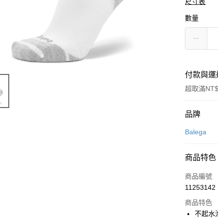
尺寸表
數量
付款與運
超取滿NT$
付款方式
品牌
信用卡一
Balega
超商取貨
商品特色
LINE Pay
商品編號
Apple Pay
11253142
商品特色
街口支付
不起水