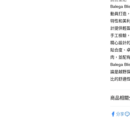
※ 交易是
是否繳費成
宅配-離島
Balega B
付客戶支
動員打造
每筆NT$1
特性和美
【注意事
１．透過由
計提供輕
交易，需
手工檢驗
求債權轉
２．關於
精心設計
https://aft
貼合度、
３．未成
肉，並配
「AFTE
任。
Balega
４．使用「
論是越野
即時審查
比的舒適
結果請求
５．嚴禁
形，恩沛
動。
商品相關分
░ Bale
分享
░ Bale