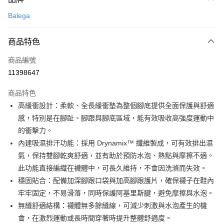
信用卡一次付款
Balega
超商取貨付款
商品特色
LINE Pay
商品編號
Apple Pay
11398647
街口支付
商品特色
悠遊付
高緩衝設計：柔軟、全長緩衝墊為整個腳底提供全面保護與舒適
Google Pay
感，特別是在腳趾、腳跟與腳底區域，能有效吸收高強度運動中
的衝擊力。
全盈+PAY
內建吸濕排汗功能：採用 Drynamix™ 纖維製成，可有效排出濕
AFTEE先享後付
氣，保持雙腳乾爽舒適，並有助於預防水泡、熱點與摩擦不適。
相關說明
此功能直接編織在襪體中，可長久維持，不會因洗滌而失效。
【關於「AFTEE先享後付」】
穩固貼合：配備加深腳跟口袋與加高腳跟護片，確保襪子在鞋內
ATM付款
AFTEE先享後付是「在收到商品之後才付款」的支付方式。 讓您購物簡單
牢牢固定，不易滑落，同時保護阿基里斯腱，避免摩擦與水泡。
便利好安心！
１．簡單：不需註冊會員、不需綁卡、不需儲值。
無縫舒適結構：襪體無多餘縫線，可減少刺激與水泡產生的機
運送方式
２．便利：只要手機號碼，簡訊認證，即可結帳。
會，在激烈運動或長時間穿著時提升整體舒適度。
３．安心：先確認商品／服務後，再付款。