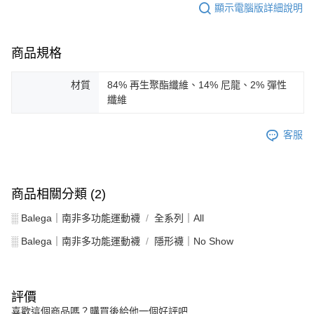
顯示電腦版詳細說明
商品規格
材質
84% 再生聚酯纖維、14% 尼龍、2% 彈性
纖維
客服
商品相關分類 (2)
░ Balega｜南非多功能運動襪
全系列｜All
░ Balega｜南非多功能運動襪
隱形襪｜No Show
評價
喜歡這個商品嗎？購買後給他一個好評吧