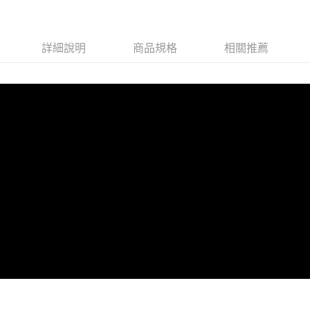
請求用戶進行身份認證。
５．嚴禁一人註冊多個帳號或使用他人資訊註冊。若發現惡意使用之情形，
恩沛科技股份有限公司將有權停止該用戶之使用額度並採取法律行動。
詳細說明
商品規格
相關推薦