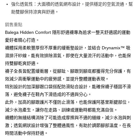
全家取貨付款
強化透氣性：大面積的透氣網布設計，提供穩定的空氣流通，幫
每筆NT$70，滿NT$5,000(含以上)免運費
【「AFTEE先享後付」結帳流程】
助雙腳保持涼爽與舒適。
１．於結帳方式選擇「AFTEE先享後付」後，將跳轉至「AFTEE先享後付」
7-11取貨付款
結帳頁面，進行簡訊認證並確認金額後，即可完成結帳。
銷售重點
２．訂單成立數日內，您將收到繳費通知簡訊。
每筆NT$70，滿NT$5,000(含以上)免運費
Balega Hidden Comfort 隱形舒適襪專為追求一整天舒適感的運動
３．收到繳費通知簡訊後14天內，點擊此簡訊中的連結，可透過四大超商／
ATM／網路銀行／等多元方式進行付款，方視為交易完成。
愛好者精心打造。
宅配
※ 請注意：結帳手續完成當下不需立刻繳費，但若您需要取消訂單，請聯絡
襪體採用柔軟豐厚但不厚重的緩衝墊設計，並結合 Drynamix™ 吸
每筆NT$80，滿NT$5,000(含以上)免運費
購買商品的店家。未經商家同意取消之訂單仍視為有效，需透過AFTEE先享
後付繳納相關費用。
濕排汗紗線，能有效排除濕氣，即使在大量流汗的活動中，也能保
宅配-離島
※ 交易是否成功請以「AFTEE先享後付 」之結帳頁面顯示為準，若有關於
持雙腳乾爽舒適。
是否繳費成功／繳費後需取消欲退款等相關疑問，請聯繫「AFTEE先享後付
每筆NT$100，滿NT$5,000(含以上)免運費
襪子全長皆配置緩衝層，從腳趾、腳跟到腳底都獲得充分保護，有
客戶支援中心」
https://netprotections.freshdesk.com/support/home
效減少高衝擊運動中的疲勞感，並提升整體運動表現。
【注意事項】
特別設計的加深腳跟口袋搭配防滑貼合設計，能確保襪子穩固不滑
１．透過由恩沛科技股份有限公司提供之「AFTEE先享後付」服務完成之交
易，需依本服務之必要範圍內提供個人資料，並將交易相關給付款項請求債
落，避免襪子在鞋內下滑造成的不適與分心。
權轉讓予恩沛科技股份有限公司。
此外，加高的腳跟護片不僅防止滑落，也能保護阿基里斯腱部位，
２．關於個人資料處理事宜，請瀏覽以下網址：
減少水泡產生，讓你在走路、訓練或運動時都能充滿自信。
https://aftee.tw/terms/#terms3
３．未成年的使用者請事先徵得法定代理人或監護人之同意方可使用
襪體的無縫結構消除了可能造成摩擦與不適的縫線，減少水泡與刺
「AFTEE先享後付」，若未經同意申辦者引起之損失，本公司不負相關責
激；透氣網狀設計增強了整體通風性，有助於調節腳部溫度，在長
任。
４．使用「AFTEE先享後付」時，將依據個別帳號之用戶狀況，依本公司即
時間活動中保持舒適。
時審查核予不同之上限額度；若仍有額度不足之情形，本公司將視審查結果