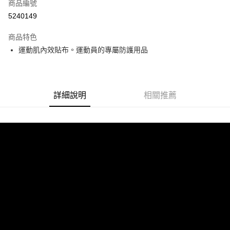
商品編號
Apple Pay
5240149
街口支付
商品特色
悠遊付
運動肌內效貼布。運動員的專屬防護用品
Google Pay
全盈+PAY
詳細說明
相關推薦
AFTEE先享後付
相關說明
【關於「AFTEE先享後付」】
ATM付款
AFTEE先享後付是「在收到商品之後才付款」的支付方式。 讓您購物簡單
便利好安心！
１．簡單：不需註冊會員、不需綁卡、不需儲值。
運送方式
２．便利：只要手機號碼，簡訊認證，即可結帳。
３．安心：先確認商品／服務後，再付款。
全家取貨付款
每筆NT$70，滿NT$5,000(含以上)免運費
【「AFTEE先享後付」結帳流程】
１．於結帳方式選擇「AFTEE先享後付」後，將跳轉至「AFTEE先享後付」
7-11取貨付款
結帳頁面，進行簡訊認證並確認金額後，即可完成結帳。
２．訂單成立數日內，您將收到繳費通知簡訊。
每筆NT$70，滿NT$5,000(含以上)免運費
３．收到繳費通知簡訊後14天內，點擊此簡訊中的連結，可透過四大超商／