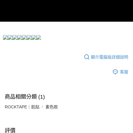
ATM／網路銀行／等多元方式進行付款，方視為交易完成。
宅配
※ 請注意：結帳手續完成當下不需立刻繳費，但若您需要取消訂單，請聯絡
每筆NT$80，滿NT$5,000(含以上)免運費
購買商品的店家。未經商家同意取消之訂單仍視為有效，需透過AFTEE先享
後付繳納相關費用。
宅配-離島
※ 交易是否成功請以「AFTEE先享後付 」之結帳頁面顯示為準，若有關於
是否繳費成功／繳費後需取消欲退款等相關疑問，請聯繫「AFTEE先享後付
每筆NT$100，滿NT$5,000(含以上)免運費
客戶支援中心」
https://netprotections.freshdesk.com/support/home
【注意事項】
１．透過由恩沛科技股份有限公司提供之「AFTEE先享後付」服務完成之交
易，需依本服務之必要範圍內提供個人資料，並將交易相關給付款項請求債
顯示電腦版詳細說明
權轉讓予恩沛科技股份有限公司。
２．關於個人資料處理事宜，請瀏覽以下網址：
客服
https://aftee.tw/terms/#terms3
３．未成年的使用者請事先徵得法定代理人或監護人之同意方可使用
「AFTEE先享後付」，若未經同意申辦者引起之損失，本公司不負相關責
任。
４．使用「AFTEE先享後付」時，將依據個別帳號之用戶狀況，依本公司即
商品相關分類 (1)
時審查核予不同之上限額度；若仍有額度不足之情形，本公司將視審查結果
請求用戶進行身份認證。
ROCKTAPE｜肌貼
素色款
５．嚴禁一人註冊多個帳號或使用他人資訊註冊。若發現惡意使用之情形，
恩沛科技股份有限公司將有權停止該用戶之使用額度並採取法律行動。
評價