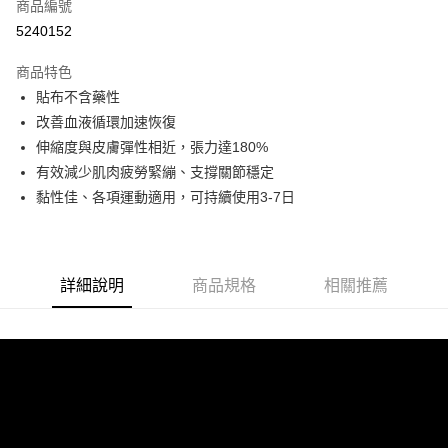
商品編號
Apple Pay
5240152
街口支付
商品特色
悠遊付
貼布不含藥性
Google Pay
改善血液循環加速恢復
伸縮度與皮膚彈性相近，張力達180%
全盈+PAY
有效減少肌肉疲勞緊繃、支撐關節穩定
AFTEE先享後付
黏性佳、各項運動適用，可持續使用3-7日
相關說明
【關於「AFTEE先享後付」】
ATM付款
AFTEE先享後付是「在收到商品之後才付款」的支付方式。 讓您購物簡單
便利好安心！
詳細說明
商品規格
相關推薦
１．簡單：不需註冊會員、不需綁卡、不需儲值。
運送方式
２．便利：只要手機號碼，簡訊認證，即可結帳。
３．安心：先確認商品／服務後，再付款。
全家取貨付款
每筆NT$70，滿NT$5,000(含以上)免運費
【「AFTEE先享後付」結帳流程】
１．於結帳方式選擇「AFTEE先享後付」後，將跳轉至「AFTEE先享後付」
7-11取貨付款
結帳頁面，進行簡訊認證並確認金額後，即可完成結帳。
２．訂單成立數日內，您將收到繳費通知簡訊。
每筆NT$70，滿NT$5,000(含以上)免運費
３．收到繳費通知簡訊後14天內，點擊此簡訊中的連結，可透過四大超商／