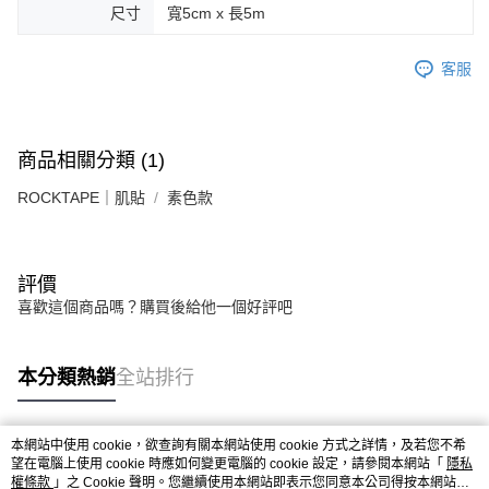
尺寸
寬5cm x 長5m
客服
商品相關分類 (1)
ROCKTAPE｜肌貼
素色款
評價
喜歡這個商品嗎？購買後給他一個好評吧
本分類熱銷
全站排行
本網站中使用 cookie，欲查詢有關本網站使用 cookie 方式之詳情，及若您不希
熱門標籤
望在電腦上使用 cookie 時應如何變更電腦的 cookie 設定，請參閱本網站「
隱私
權條款
」之 Cookie 聲明。您繼續使用本網站即表示您同意本公司得按本網站使