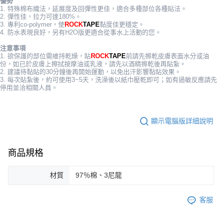
優勢
1. 特殊棉布織法，延展度及回彈性更佳，適合多種部位各種貼法。
2. 彈性佳，拉力可達180%。
3. 專利co-polymer，使
ROCK
TAPE
黏度佳更穩定。
4. 防水表現良好，另有H2O版更適合從事水上活動的您。
注意事項
1. 欲保護的部位需維持乾燥，貼
ROCK
TAPE
前請先擦乾皮膚表面水分或油
份，如已於皮膚上擦拭按摩油或乳液，請先以酒精擦乾後再貼紮。
2. 建議待黏貼的30分鐘後再開始運動，以免出汗影響黏貼效果。
3. 每次貼紮後，約可使用3~5天，洗澡後以紙巾壓乾即可；如有過敏反應請先
停用並洽相關人員。
顯示電腦版詳細說明
商品規格
材質
97％棉、3尼龍
客服