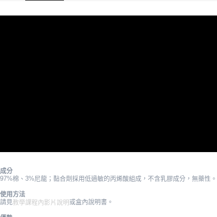
ATM／網路銀行／等多元方式進行付款，方視為交易完成。
宅配
※ 請注意：結帳手續完成當下不需立刻繳費，但若您需要取消訂單，請聯絡
每筆NT$80，滿NT$5,000(含以上)免運費
購買商品的店家。未經商家同意取消之訂單仍視為有效，需透過AFTEE先享
後付繳納相關費用。
宅配-離島
※ 交易是否成功請以「AFTEE先享後付 」之結帳頁面顯示為準，若有關於
是否繳費成功／繳費後需取消欲退款等相關疑問，請聯繫「AFTEE先享後付
每筆NT$100，滿NT$5,000(含以上)免運費
客戶支援中心」
https://netprotections.freshdesk.com/support/home
國家/地區配送
查看運費
【注意事項】
１．透過由恩沛科技股份有限公司提供之「AFTEE先享後付」服務完成之交
易，需依本服務之必要範圍內提供個人資料，並將交易相關給付款項請求債
權轉讓予恩沛科技股份有限公司。
２．關於個人資料處理事宜，請瀏覽以下網址：
https://aftee.tw/terms/#terms3
３．未成年的使用者請事先徵得法定代理人或監護人之同意方可使用
「AFTEE先享後付」，若未經同意申辦者引起之損失，本公司不負相關責
任。
４．使用「AFTEE先享後付」時，將依據個別帳號之用戶狀況，依本公司即
時審查核予不同之上限額度；若仍有額度不足之情形，本公司將視審查結果
請求用戶進行身份認證。
成分
５．嚴禁一人註冊多個帳號或使用他人資訊註冊。若發現惡意使用之情形，
97%棉、3%尼龍；黏合劑採用低過敏的丙烯酸組成，不含乳膠成分，無藥性。
恩沛科技股份有限公司將有權停止該用戶之使用額度並採取法律行動。
使用方法
請見
或盒內說明書。
教學課程內影片說明