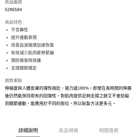
商品編號
Apple Pay
5286584
街口支付
商品特色
悠遊付
不含藥性
Google Pay
提升運動表現
改善血液循環加速恢復
全盈+PAY
有效減少肌肉疲勞緊繃
AFTEE先享後付
預防傷害與保護
相關說明
支撐關節穩定
【關於「AFTEE先享後付」】
ATM付款
AFTEE先享後付是「在收到商品之後才付款」的支付方式。 讓您購物簡單
銷售重點
便利好安心！
伸縮度與人體皮膚的彈性相近，張力達180%。即使在長時間的伸展
１．簡單：不需註冊會員、不需綁卡、不需儲值。
運送方式
２．便利：只要手機號碼，簡訊認證，即可結帳。
後仍然能保持原有的回彈性，對肌肉提供足夠支撐之餘又不會妨礙
３．安心：先確認商品／服務後，再付款。
全家取貨付款
到關節運動，能應用於不同的部位，所以貼紮方法更多元。
每筆NT$70，滿NT$5,000(含以上)免運費
【「AFTEE先享後付」結帳流程】
１．於結帳方式選擇「AFTEE先享後付」後，將跳轉至「AFTEE先享後付」
7-11取貨付款
結帳頁面，進行簡訊認證並確認金額後，即可完成結帳。
２．訂單成立數日內，您將收到繳費通知簡訊。
詳細說明
商品規格
相關推薦
每筆NT$70，滿NT$5,000(含以上)免運費
３．收到繳費通知簡訊後14天內，點擊此簡訊中的連結，可透過四大超商／