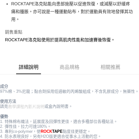
Apple Pay
ROCKTAPE洛克貼能向患部施壓以促進恢復，或減壓以舒緩疼
痛和腫脹。亦可說是一種運動貼布，對於運動員有效地發揮其功
街口支付
用。
悠遊付
銷售重點
Google Pay
ROCKTAPE洛克貼使用於提高肌肉性能和加速賽後恢復。
全盈+PAY
AFTEE先享後付
詳細說明
商品規格
相關推薦
相關說明
【關於「AFTEE先享後付」】
ATM付款
AFTEE先享後付是「在收到商品之後才付款」的支付方式。 讓您購物簡單
便利好安心！
成分
１．簡單：不需註冊會員、不需綁卡、不需儲值。
97%棉、3%尼龍；黏合劑採用低過敏的丙烯酸組成，不含乳膠成分，無藥性。
運送方式
２．便利：只要手機號碼，簡訊認證，即可結帳。
使用方法
３．安心：先確認商品／服務後，再付款。
全家取貨付款
請見
或盒內說明書。
教學課程內影片說明
每筆NT$70，滿NT$5,000(含以上)免運費
【「AFTEE先享後付」結帳流程】
優勢
１．於結帳方式選擇「AFTEE先享後付」後，將跳轉至「AFTEE先享後付」
1. 特殊棉布織法，延展度及回彈性更佳，適合多種部位各種貼法。
7-11取貨付款
結帳頁面，進行簡訊認證並確認金額後，即可完成結帳。
2. 彈性佳，拉力可達180%。
２．訂單成立數日內，您將收到繳費通知簡訊。
3. 專利co-polymer，使
ROCK
TAPE
黏度佳更穩定。
每筆NT$70，滿NT$5,000(含以上)免運費
３．收到繳費通知簡訊後14天內，點擊此簡訊中的連結，可透過四大超商／
4. 防水表現良好，另有H2O版更適合從事水上活動的您。