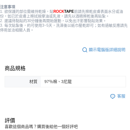
ATM／網路銀行／等多元方式進行付款，方視為交易完成。
宅配
注意事項
※ 請注意：結帳手續完成當下不需立刻繳費，但若您需要取消訂單，請聯絡
1. 欲保護的部位需維持乾燥，貼
ROCK
TAPE
前請先擦乾皮膚表面水分或油
每筆NT$80，滿NT$5,000(含以上)免運費
購買商品的店家。未經商家同意取消之訂單仍視為有效，需透過AFTEE先享
份，如已於皮膚上擦拭按摩油或乳液，請先以酒精擦乾後再貼紮。
後付繳納相關費用。
2. 建議待黏貼的30分鐘後再開始運動，以免出汗影響黏貼效果。
宅配-離島
※ 交易是否成功請以「AFTEE先享後付 」之結帳頁面顯示為準，若有關於
3. 每次貼紮後，約可使用3~5天，洗澡後以紙巾壓乾即可；如有過敏反應請先
是否繳費成功／繳費後需取消欲退款等相關疑問，請聯繫「AFTEE先享後付
停用並洽相關人員。
每筆NT$100，滿NT$5,000(含以上)免運費
客戶支援中心」
https://netprotections.freshdesk.com/support/home
【注意事項】
１．透過由恩沛科技股份有限公司提供之「AFTEE先享後付」服務完成之交
顯示電腦版詳細說明
易，需依本服務之必要範圍內提供個人資料，並將交易相關給付款項請求債
權轉讓予恩沛科技股份有限公司。
２．關於個人資料處理事宜，請瀏覽以下網址：
商品規格
https://aftee.tw/terms/#terms3
３．未成年的使用者請事先徵得法定代理人或監護人之同意方可使用
「AFTEE先享後付」，若未經同意申辦者引起之損失，本公司不負相關責
材質
97％棉、3尼龍
任。
４．使用「AFTEE先享後付」時，將依據個別帳號之用戶狀況，依本公司即
客服
時審查核予不同之上限額度；若仍有額度不足之情形，本公司將視審查結果
請求用戶進行身份認證。
５．嚴禁一人註冊多個帳號或使用他人資訊註冊。若發現惡意使用之情形，
恩沛科技股份有限公司將有權停止該用戶之使用額度並採取法律行動。
評價
喜歡這個商品嗎？購買後給他一個好評吧