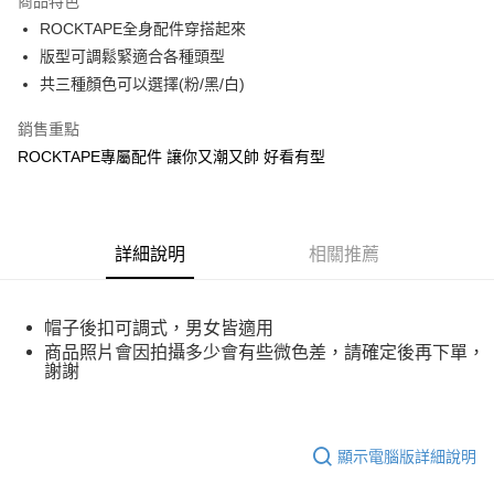
商品特色
Apple Pay
ROCKTAPE全身配件穿搭起來
版型可調鬆緊適合各種頭型
街口支付
共三種顏色可以選擇(粉/黑/白)
悠遊付
銷售重點
Google Pay
ROCKTAPE專屬配件 讓你又潮又帥 好看有型
全盈+PAY
AFTEE先享後付
詳細說明
相關推薦
相關說明
【關於「AFTEE先享後付」】
ATM付款
AFTEE先享後付是「在收到商品之後才付款」的支付方式。 讓您購物簡單
便利好安心！
帽子後扣可調式，男女皆適用
１．簡單：不需註冊會員、不需綁卡、不需儲值。
運送方式
商品照片會因拍攝多少會有些微色差，請確定後再下單，
２．便利：只要手機號碼，簡訊認證，即可結帳。
謝謝
３．安心：先確認商品／服務後，再付款。
全家取貨付款
每筆NT$70，滿NT$5,000(含以上)免運費
【「AFTEE先享後付」結帳流程】
１．於結帳方式選擇「AFTEE先享後付」後，將跳轉至「AFTEE先享後付」
顯示電腦版詳細說明
7-11取貨付款
結帳頁面，進行簡訊認證並確認金額後，即可完成結帳。
２．訂單成立數日內，您將收到繳費通知簡訊。
每筆NT$70，滿NT$5,000(含以上)免運費