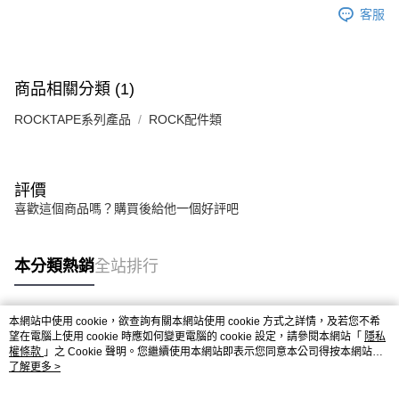
３．收到繳費通知簡訊後14天內，點擊此簡訊中的連結，可透過四大超商／
客服
ATM／網路銀行／等多元方式進行付款，方視為交易完成。
宅配
※ 請注意：結帳手續完成當下不需立刻繳費，但若您需要取消訂單，請聯絡
每筆NT$80，滿NT$5,000(含以上)免運費
購買商品的店家。未經商家同意取消之訂單仍視為有效，需透過AFTEE先享
後付繳納相關費用。
宅配-離島
※ 交易是否成功請以「AFTEE先享後付 」之結帳頁面顯示為準，若有關於
商品相關分類 (1)
是否繳費成功／繳費後需取消欲退款等相關疑問，請聯繫「AFTEE先享後付
每筆NT$100，滿NT$5,000(含以上)免運費
客戶支援中心」
https://netprotections.freshdesk.com/support/home
ROCKTAPE系列產品
ROCK配件類
【注意事項】
１．透過由恩沛科技股份有限公司提供之「AFTEE先享後付」服務完成之交
易，需依本服務之必要範圍內提供個人資料，並將交易相關給付款項請求債
評價
權轉讓予恩沛科技股份有限公司。
喜歡這個商品嗎？購買後給他一個好評吧
２．關於個人資料處理事宜，請瀏覽以下網址：
https://aftee.tw/terms/#terms3
３．未成年的使用者請事先徵得法定代理人或監護人之同意方可使用
「AFTEE先享後付」，若未經同意申辦者引起之損失，本公司不負相關責
本分類熱銷
全站排行
任。
４．使用「AFTEE先享後付」時，將依據個別帳號之用戶狀況，依本公司即
時審查核予不同之上限額度；若仍有額度不足之情形，本公司將視審查結果
本網站中使用 cookie，欲查詢有關本網站使用 cookie 方式之詳情，及若您不希
請求用戶進行身份認證。
熱門標籤
望在電腦上使用 cookie 時應如何變更電腦的 cookie 設定，請參閱本網站「
隱私
５．嚴禁一人註冊多個帳號或使用他人資訊註冊。若發現惡意使用之情形，
權條款
」之 Cookie 聲明。您繼續使用本網站即表示您同意本公司得按本網站使
恩沛科技股份有限公司將有權停止該用戶之使用額度並採取法律行動。
用條款之 Cookie 聲明使用 cookie。
了解更多 >