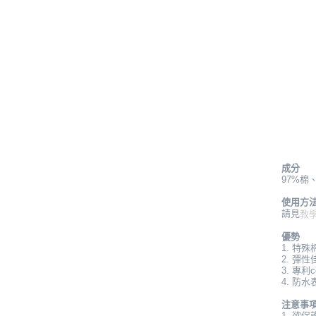
成分
97%
使用方
請見
教
優勢
1. 
2. 彈
3. 專利c
4. 防
注意事
1. 欲