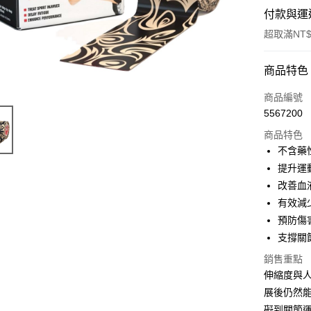
付款與運
超取滿NT$
付款方式
商品特色
信用卡一
商品編號
5567200
超商取貨
商品特色
LINE Pay
不含藥
提升運
Apple Pay
改善血
街口支付
有效減
預防傷
悠遊付
支撐關
Google Pa
銷售重點
全盈+PAY
伸縮度與人
展後仍然
AFTEE先
礙到關節