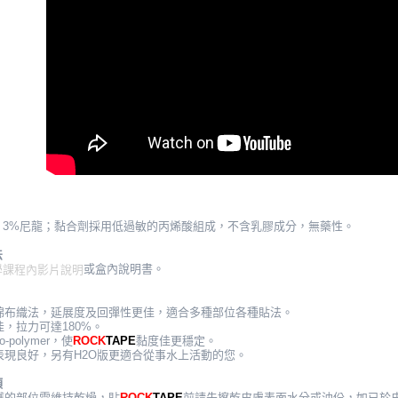
２．關於
https://aft
３．未成
「AFTE
任。
４．使用「
即時審查
結果請求
５．嚴禁
形，恩沛
動。
棉、3%尼龍；黏合劑採用低過敏的丙烯酸組成，不含乳膠成分，無藥性。
法
或盒內說明書。
學課程內影片說明
特殊棉布織法，延展度及回彈性更佳，適合多種部位各種貼法。
性佳，拉力可達180%。
o-polymer，使
ROCK
TAPE
黏度佳更穩定。
水表現良好，另有H2O版更適合從事水上活動的您。
項
保護的部位需維持乾燥，貼
ROCK
TAPE
前請先擦乾皮膚表面水分或油份，如已於