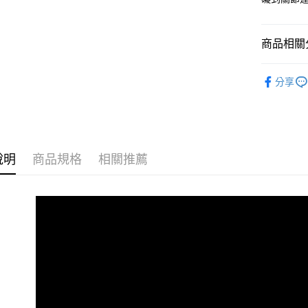
相關說明
【關於「A
ATM付款
AFTEE
商品相關分
便利好安
１．簡單
２．便利
ROCKTA
運送方式
３．安心
分享
全家取貨
【「AFT
每筆NT$7
１．於結帳
付」結帳
7-11取貨
２．訂單
３．收到繳
說明
商品規格
相關推薦
每筆NT$7
／ATM／
※ 請注意
宅配
絡購買商品
先享後付
每筆NT$8
※ 交易是
是否繳費成
宅配-離島
付客戶支
每筆NT$1
【注意事
國家/地區
１．透過由
交易，需
求債權轉