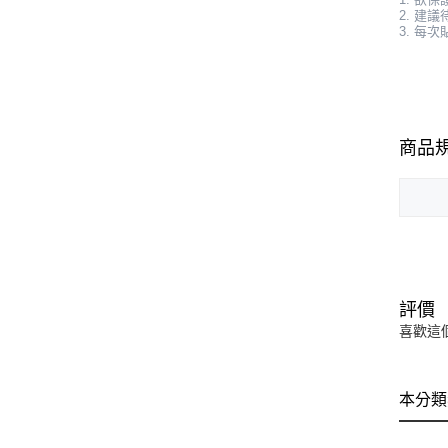
2. 建
3. 每
商品
評價
喜歡這
本分類