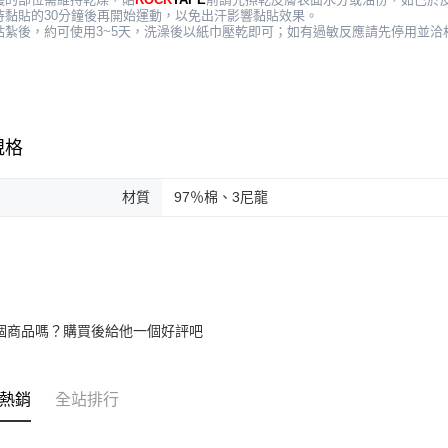
議待黏貼的30分鐘後再開始運動，以免出汗影響黏貼效果。
次貼紮後，約可使用3~5天，洗澡後以紙巾壓乾即可；如有過敏反應請先停用並洽
規格
材質
97％棉、3尼龍
個商品嗎？購買後給他一個好評吧
熱銷
全站排行