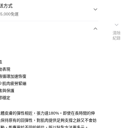
送方式
5,000免運
清除
紀錄
次付款
付款
性
動表現
液循環加速恢復
少肌肉疲勞緊繃
害與保護
節穩定
y
體皮膚的彈性相近，張力達180%。即使在長時間的伸
能保持原有的回彈性，對肌肉提供足夠支撐之餘又不會妨
享後付
運動，能應用於不同的部位，所以貼紮方法更多元。