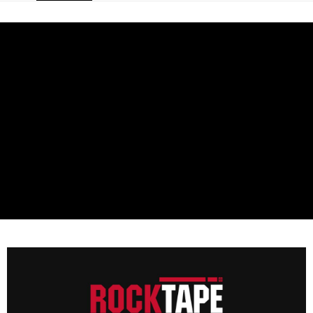
ATM／網路銀行／等多元方式進行付款，方視為交易完成。
宅配
※ 請注意：結帳手續完成當下不需立刻繳費，但若您需要取消訂單，請聯絡
每筆NT$80，滿NT$5,000(含以上)免運費
購買商品的店家。未經商家同意取消之訂單仍視為有效，需透過AFTEE先享
後付繳納相關費用。
宅配-離島
※ 交易是否成功請以「AFTEE先享後付 」之結帳頁面顯示為準，若有關於
是否繳費成功／繳費後需取消欲退款等相關疑問，請聯繫「AFTEE先享後付
每筆NT$100，滿NT$5,000(含以上)免運費
客戶支援中心」
https://netprotections.freshdesk.com/support/home
國家/地區配送
查看運費
【注意事項】
１．透過由恩沛科技股份有限公司提供之「AFTEE先享後付」服務完成之交
易，需依本服務之必要範圍內提供個人資料，並將交易相關給付款項請求債
權轉讓予恩沛科技股份有限公司。
２．關於個人資料處理事宜，請瀏覽以下網址：
https://aftee.tw/terms/#terms3
３．未成年的使用者請事先徵得法定代理人或監護人之同意方可使用
「AFTEE先享後付」，若未經同意申辦者引起之損失，本公司不負相關責
任。
４．使用「AFTEE先享後付」時，將依據個別帳號之用戶狀況，依本公司即
時審查核予不同之上限額度；若仍有額度不足之情形，本公司將視審查結果
請求用戶進行身份認證。
５．嚴禁一人註冊多個帳號或使用他人資訊註冊。若發現惡意使用之情形，
恩沛科技股份有限公司將有權停止該用戶之使用額度並採取法律行動。