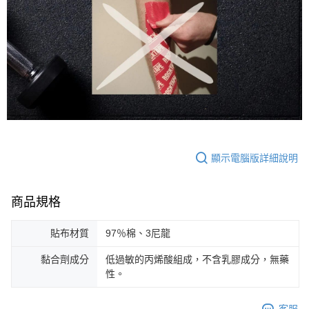
顯示電腦版詳細說明
商品規格
貼布材質
97％棉、3尼龍
黏合劑成分
低過敏的丙烯酸組成，不含乳膠成分，無藥
性。
客服