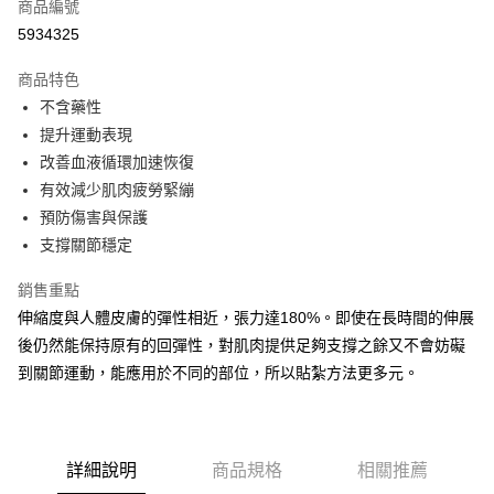
商品編號
Apple Pay
5934325
街口支付
商品特色
悠遊付
不含藥性
Google Pay
提升運動表現
改善血液循環加速恢復
全盈+PAY
有效減少肌肉疲勞緊繃
AFTEE先享後付
預防傷害與保護
相關說明
支撐關節穩定
【關於「AFTEE先享後付」】
ATM付款
AFTEE先享後付是「在收到商品之後才付款」的支付方式。 讓您購物簡單
銷售重點
便利好安心！
伸縮度與人體皮膚的彈性相近，張力達180%。即使在長時間的伸展
１．簡單：不需註冊會員、不需綁卡、不需儲值。
運送方式
２．便利：只要手機號碼，簡訊認證，即可結帳。
後仍然能保持原有的回彈性，對肌肉提供足夠支撐之餘又不會妨礙
３．安心：先確認商品／服務後，再付款。
全家取貨付款
到關節運動，能應用於不同的部位，所以貼紮方法更多元。
每筆NT$70，滿NT$5,000(含以上)免運費
【「AFTEE先享後付」結帳流程】
１．於結帳方式選擇「AFTEE先享後付」後，將跳轉至「AFTEE先享後付」
7-11取貨付款
結帳頁面，進行簡訊認證並確認金額後，即可完成結帳。
２．訂單成立數日內，您將收到繳費通知簡訊。
詳細說明
商品規格
相關推薦
每筆NT$70，滿NT$5,000(含以上)免運費
３．收到繳費通知簡訊後14天內，點擊此簡訊中的連結，可透過四大超商／