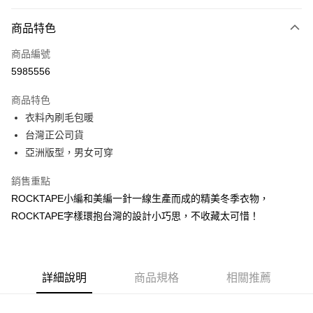
超商取貨付款
商品特色
LINE Pay
商品編號
Apple Pay
5985556
街口支付
商品特色
悠遊付
衣料內刷毛包暖
Google Pay
台灣正公司貨
亞洲版型，男女可穿
全盈+PAY
銷售重點
AFTEE先享後付
ROCKTAPE小編和美編一針一線生產而成的精美冬季衣物，
相關說明
ROCKTAPE字樣環抱台灣的設計小巧思，不收藏太可惜！
【關於「AFTEE先享後付」】
ATM付款
AFTEE先享後付是「在收到商品之後才付款」的支付方式。 讓您購物簡單
便利好安心！
１．簡單：不需註冊會員、不需綁卡、不需儲值。
運送方式
２．便利：只要手機號碼，簡訊認證，即可結帳。
詳細說明
商品規格
相關推薦
３．安心：先確認商品／服務後，再付款。
全家取貨付款
每筆NT$70，滿NT$5,000(含以上)免運費
【「AFTEE先享後付」結帳流程】