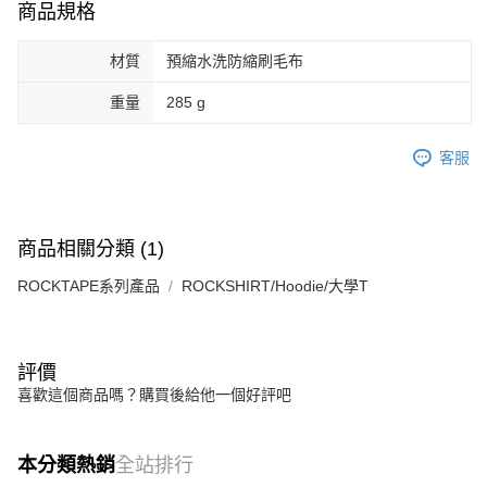
恩沛科技股份有限公司將有權停止該用戶之使用額度並採取法律行動。
商品規格
材質
預縮水洗防縮刷毛布
重量
285 g
客服
商品相關分類 (1)
ROCKTAPE系列產品
ROCKSHIRT/Hoodie/大學T
評價
喜歡這個商品嗎？購買後給他一個好評吧
本分類熱銷
全站排行